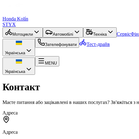
Honda Kolín
STYX
Сервіс
Фін
Мотоцикли
Автомобілі
Техніка
Тест-драйв
Зателефонувати
Українська
MENU
Українська
Контакт
Маєте питання або зацікавлені в наших послугах? Зв'яжіться з 
Адреса
Адреса