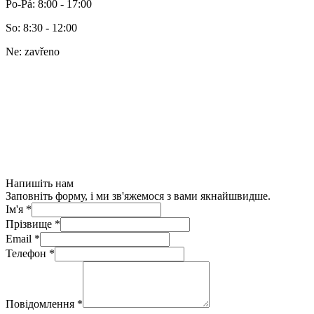
Po-Pá
:
8:00 - 17:00
So
:
8:30 - 12:00
Ne
:
zavřeno
Напишіть нам
Заповніть форму, і ми зв'яжемося з вами якнайшвидше.
Ім'я
*
Прізвище
*
Email
*
Телефон
*
Повідомлення
*