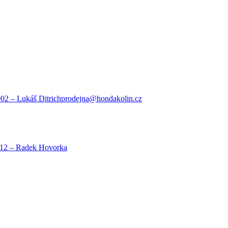
002
– Lukáš Ditrich
prodejna@hondakolin.cz
712
– Radek Hovorka