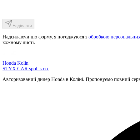
Надіслати
Надсилаючи цю форму, я погоджуюся з
обробкою персональних
кожному листі.
Honda Kolín
STYX CAR spol. s r.o.
Авторизований дилер Honda в Коліні. Пропонуємо повний сервіс