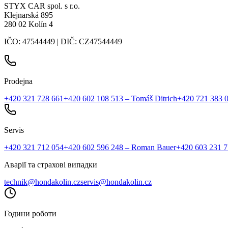
STYX CAR spol. s r.o.
Klejnarská 895
280 02 Kolín 4
IČO: 47544449 | DIČ: CZ47544449
Prodejna
+420 321 728 661
+420 602 108 513
– Tomáš Ditrich
+420 721 383 
Servis
+420 321 712 054
+420 602 596 248
– Roman Bauer
+420 603 231 
Аварії та страхові випадки
technik@hondakolin.cz
servis@hondakolin.cz
Години роботи